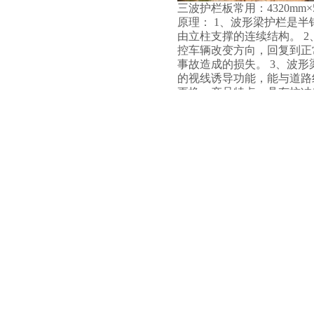
三波护栏板常用：4320mm×50
原理： 1、波形梁护栏是
由立柱支撑的连续结构。 
控车辆改变方向，回复到正
事故造成的损失。 3、波
的视线诱导功能，能与道路
更换。产品特点：具有抗冲
质：优质钢板经防腐处理 
及一种公路中央分隔带开口
及两者之间固定夹放的两根
路正常营运时，该护栏利用
和防护作用，同时与公路外
时，由于波形钢护栏板有良
车辆和司乘人员起到很好的
口处的各组护栏立柱拔出移
主要形式，它是一种以波纹
上一篇：
重庆塑钢护栏，生态与......
下一篇：
波形护栏居然解决了农......