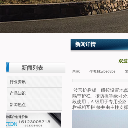
新闻详情
双波
新闻列表
来源:
|
作者:
hkwbed8be
|
发
行业资讯
波形护栏板一般按设置地
产品知识
隔带护栏。按防撞等级可分
段使用，A 级用于专用公
新闻热点
栏板相互拼 接并由主柱支