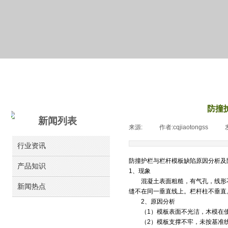
新闻详情
防撞
新闻列表
来源:
|
作者:
cqjiaotongss
|
行业资讯
防撞护栏与栏杆模板缺陷原因分析及
产品知识
1、现象
混凝土表面粗糙，有气孔，线形不
新闻热点
缝不在同一垂直线上。栏杆柱不垂直
2、原因分析
（1）模板表面不光洁，木模在使
（2）模板支撑不牢，未按基准线