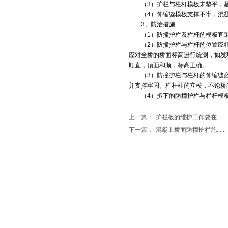
（3）护栏与栏杆模板未垫平，基
（4）伸缩缝模板支撑不牢，混凝
3、防治措施
（1）防撞护栏及栏杆的模板宜采
（2）防撞护栏与栏杆的位置应精
应对全桥的桥面标高进行统测，如发
顺直，顶面和顺，标高正确。
（3）防撞护栏与栏杆的伸缩缝必
并支撑牢固。栏杆柱的立模，不论桥
（4）拆下的防撞护栏与栏杆模板
上一篇：
护栏板的维护工作要在......
下一篇：
混凝土桥面防撞护栏施......