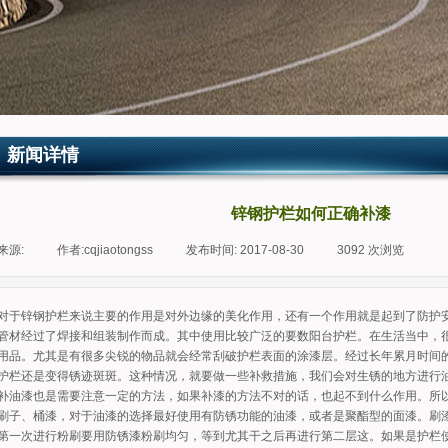
新闻详情
锌钢护栏如何正确补漆
来源:
|
作者:
cqjiaotongss
|
发布时间:
2017-08-30
|
3092
次浏览
|
对于锌钢护栏来说主要的作用是对外边缘的美化作用，还有一个作用就是起到了防护
管材经过了焊接和组装制作而成。其中使用比较广泛的要数阳台护栏。在生活当中，
用品。尤其是有很多尖锐的物品就会经常刮破护栏表面的涂漆层。经过长年累月时间
护栏还是变得锈迹斑斑。这种情况，就要做一些补救措施，我们会对生锈的地方进行
补油漆也是需要注意一定的方法，如果补漆的方法不对的话，也起不到什么作用。所
刷子、桶漆，对于油漆的选择最好使用有防锈功能的油漆，或者是聚酯型的面漆。刷
第一次进行粉刷要用防锈漆粉刷均匀，等到尤其干之后再进行第二层这。如果是护栏