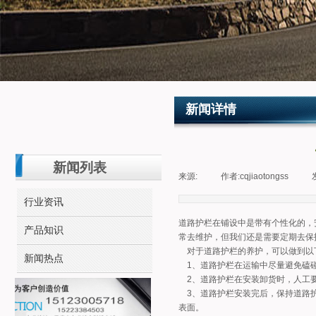
新闻详情
新闻列表
来源:
|
作者:
cqjiaotongss
|
行业资讯
道路护栏在铺设中是带有个性化的，
产品知识
常去维护，但我们还是需要定期去保
对于道路护栏的养护，可以做到以
新闻热点
1、道路护栏在运输中尽量避免磕
2、道路护栏在安装卸货时，人工
3、道路护栏安装完后，保持道路护
表面。